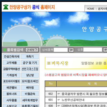
상호
상세품목
(스팸광고의 범람으로 벼룩시장을 폐쇄하오니 양
No
제 목
602
☞ 중국광저우 방문시 꼭 필요한 정보를 
601
☞ 노란우산공제안내
600
☞ [2009년/정책사업]환경부 주관 경유.