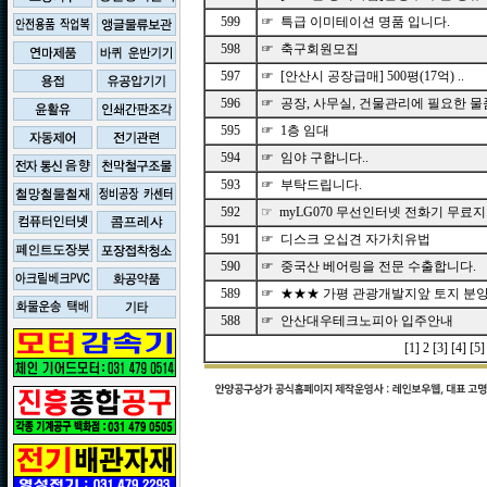
599
☞ 특급 이미테이션 명품 입니다.
598
☞ 축구회원모집
597
☞ [안산시 공장급매] 500평(17억) ..
596
☞ 공장, 사무실, 건물관리에 필요한 물품
595
☞ 1층 임대
594
☞ 임야 구합니다..
593
☞ 부탁드립니다.
592
☞ myLG070 무선인터넷 전화기 무료지.
591
☞ 디스크 오십견 자가치유법
590
☞ 중국산 베어링을 전문 수출합니다.
589
☞ ★★★ 가평 관광개발지앞 토지 분
588
☞ 안산대우테크노피아 입주안내
[1]
2
[3]
[4]
[5]